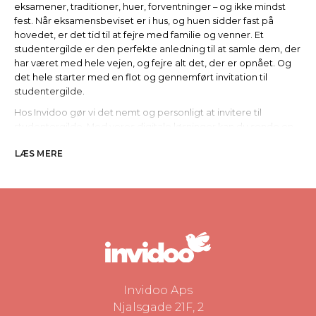
eksamener, traditioner, huer, forventninger – og ikke mindst
fest. Når eksamensbeviset er i hus, og huen sidder fast på
hovedet, er det tid til at fejre med familie og venner. Et
studentergilde er den perfekte anledning til at samle dem, der
har været med hele vejen, og fejre alt det, der er opnået. Og
det hele starter med en flot og gennemført invitation til
studentergilde.
Hos Invidoo gør vi det nemt og personligt at invitere til
studentergilde. Med vores digitale løsninger kan du sende en
invitation, der både er smuk, informativ og let at tilpasse –
LÆS MERE
uanset om du holder festen hjemme, i haven, i telt eller et
festlokale.
Hvorfor vælge en digital invitation til
studentergilde?
Studentertiden er travl – både for studenten og familien.
Derfor giver det ekstra god mening at sende invitationen
digitalt. Her er nogle af fordelene:
Du kan sende invitationen hurtigt og nemt via e-mail
Invidoo Aps
eller link
Du får automatisk overblik over hvem der har svaret
Njalsgade 21F, 2