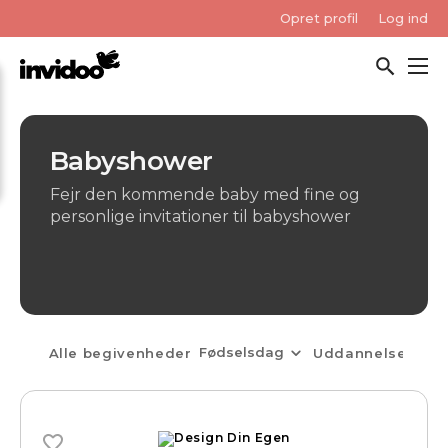
Gå
Opret profil
Log ind
videre
til
indhold
Babyshower
Fejr den kommende baby med fine og
personlige invitationer til babyshower
Fødselsdag
Alle begivenheder
Uddannelse
Bab