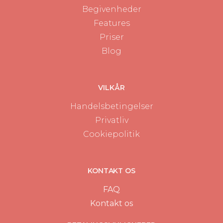
Fleksibelt
: Opdatér invitationen når som helst, og
Begivenheder
gæsterne får automatisk besked
Features
En digital invitation til babyshower samler al kommunikation på
Priser
ét sted og skaber et professionelt, men personligt udtryk.
Blog
Sådan laver du den perfekte babyshower
invitation
Hos Invidoo har vi gjort det let at lave en indbydelse, der både
VILKÅR
er smuk og praktisk. Du starter med at vælge en
designskabelon, der passer til stemningen – derefter skriver du
Handelsbetingelser
din tekst og tilføjer eventuelle ekstra oplysninger. Det hele kan
gøres på få trin.
Privatliv
Vælg det rigtige design
Cookiepolitik
Du kan vælge mellem mange forskellige skabeloner – både
romantiske, moderne og legesyge. Vælg farver og motiver,
der passer til den kommende mors personlighed eller temaet
KONTAKT OS
for festen. Nogle populære designs inkluderer:
FAQ
Blomster og pastelfarver
Kontakt os
Neutrale toner og minimalistisk udtryk
Sjove illustrationer af babytøj, barnevogne og rangler