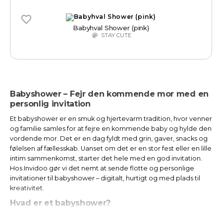
Babyhval Shower (pink)
STAY CUTE
Babyshower – Fejr den kommende mor med en
personlig invitation
Et babyshower er en smuk og hjertevarm tradition, hvor venner
og familie samles for at fejre en kommende baby og hylde den
vordende mor. Det er en dag fyldt med grin, gaver, snacks og
følelsen af fællesskab. Uanset om det er en stor fest eller en lille
intim sammenkomst, starter det hele med en god invitation.
Hos Invidoo gør vi det nemt at sende flotte og personlige
invitationer til babyshower – digitalt, hurtigt og med plads til
kreativitet.
Hvad er et babyshower?
Et babyshower er en fejring af den gravide, som typisk afholdes