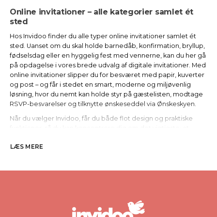
Online invitationer – alle kategorier samlet ét
sted
Hos Invidoo finder du alle typer online invitationer samlet ét
sted. Uanset om du skal holde barnedåb, konfirmation, bryllup,
fødselsdag eller en hyggelig fest med vennerne, kan du her gå
på opdagelse i vores brede udvalg af digitale invitationer. Med
online invitationer slipper du for besværet med papir, kuverter
og post – og får i stedet en smart, moderne og miljøvenlig
løsning, hvor du nemt kan holde styr på gæstelisten, modtage
RSVP-besvarelser og tilknytte ønskeseddel via Ønskeskyen.
Når du vælger Invidoo, får du både flot design og praktiske
funktioner, så du kan koncentrere dig om det vigtigste: at
skabe en uforglemmelig oplevelse for dine gæster.
LÆS MERE
Hvorfor vælge online invitationer?
En moderne og nem løsning
Online invitationer er fremtidens måde at invitere på. De kan
sendes direkte via e-mail, SMS eller sociale medier, og dine
gæster kan med få klik svare tilbage, så du hurtigt får et
overblik over, hvem der kommer.